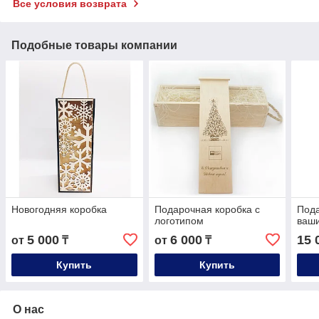
Все условия возврата
Подобные товары компании
Новогодняя коробка
Подарочная коробка с
Пода
логотипом
ваш
5 000
6 000
15 
от
₸
от
₸
Купить
Купить
О нас