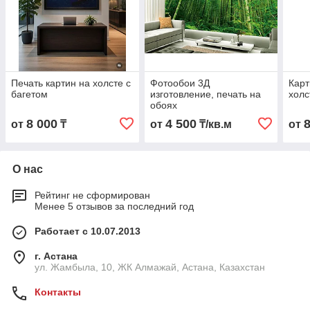
Печать картин на холсте с
Фотообои 3Д
Карт
багетом
изготовление, печать на
холс
обоях
8 000
4 500
от
₸
от
₸/кв.м
от
О нас
Рейтинг не сформирован
Менее 5 отзывов за последний год
Работает с 10.07.2013
г. Астана
ул. Жамбыла, 10, ЖК Алмажай, Астана, Казахстан
Контакты