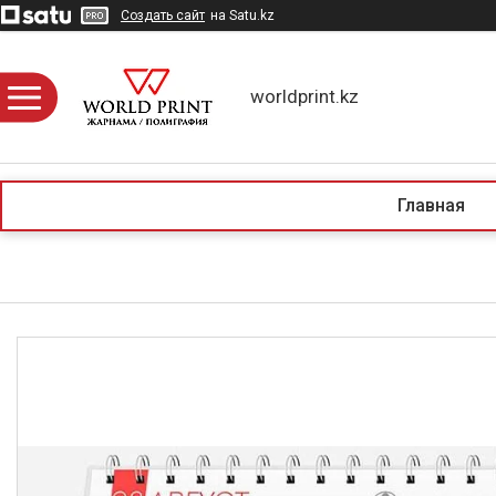
Создать сайт
на Satu.kz
worldprint.kz
Главная