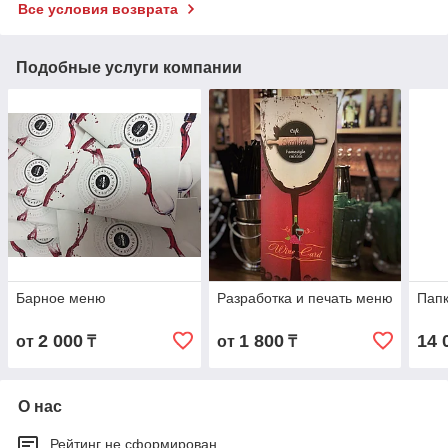
Все условия возврата
Подобные услуги компании
Барное меню
Разработка и печать меню
Пап
2 000
1 800
14 
от
₸
от
₸
О нас
Рейтинг не сформирован