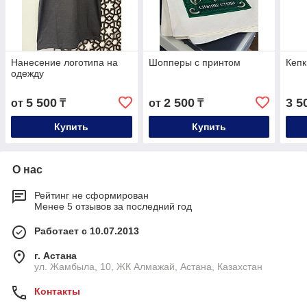
Нанесение логотипа на
Шопперы с принтом
Кепк
одежду
5 500
2 500
3 5
от
₸
от
₸
Купить
Купить
О нас
Рейтинг не сформирован
Менее 5 отзывов за последний год
Работает с 10.07.2013
г. Астана
ул. Жамбыла, 10, ЖК Алмажай, Астана, Казахстан
Контакты