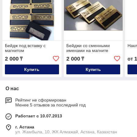
Бейдж под вставку с
Бейджи со сменными
Накл
магнитом
именами на магните
2 000
2 000
₸
₸
от
Купить
Купить
О нас
Рейтинг не сформирован
Менее 5 отзывов за последний год
Работает с 10.07.2013
г. Астана
ул. Жамбыла, 10, ЖК Алмажай, Астана, Казахстан