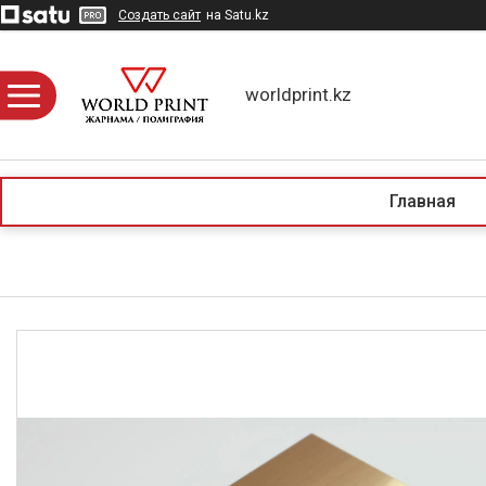
Создать сайт
на Satu.kz
worldprint.kz
Главная