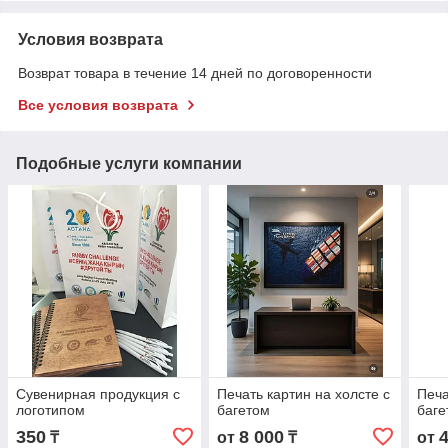
Условия возврата
Возврат товара в течение 14 дней по договоренности
Все условия возврата
Подобные услуги компании
Сувенирная продукция с
Печать картин на холсте с
Печа
логотипом
багетом
баге
350
8 000
₸
от
₸
от