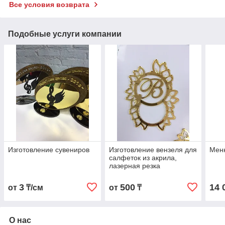
Все условия возврата
Подобные услуги компании
Изготовление сувениров
Изготовление вензеля для
Меню
салфеток из акрила,
лазерная резка
3
500
14 
от
₸/см
от
₸
О нас