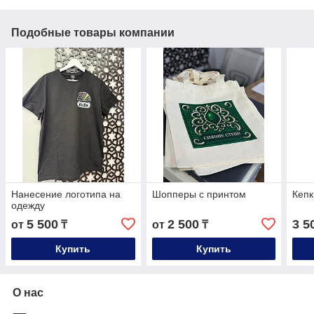
Подобные товары компании
Нанесение логотипа на
Шопперы с принтом
Кепк
одежду
5 500
2 500
3 5
от
₸
от
₸
Купить
Купить
О нас