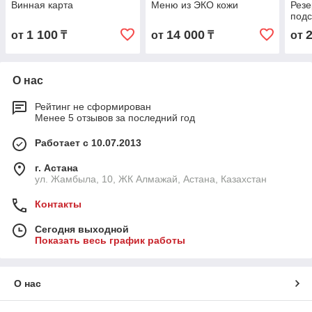
Винная карта
Меню из ЭКО кожи
Резе
подс
1 100
14 000
от
₸
от
₸
от
О нас
Рейтинг не сформирован
Менее 5 отзывов за последний год
Работает с 10.07.2013
г. Астана
ул. Жамбыла, 10, ЖК Алмажай, Астана, Казахстан
Контакты
Сегодня выходной
Показать весь график работы
О нас