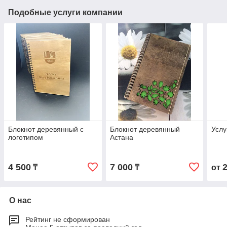
Подобные услуги компании
Блокнот деревянный с
Блокнот деревянный
Услу
логотипом
Астана
4 500
7 000
₸
₸
от
О нас
Рейтинг не сформирован