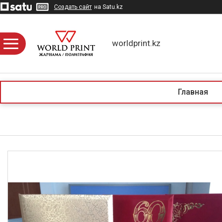
Создать сайт
на Satu.kz
worldprint.kz
Главная