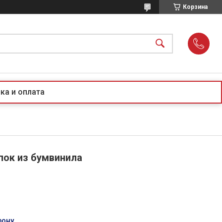
Корзина
ка и оплата
пок из бумвинила
фону