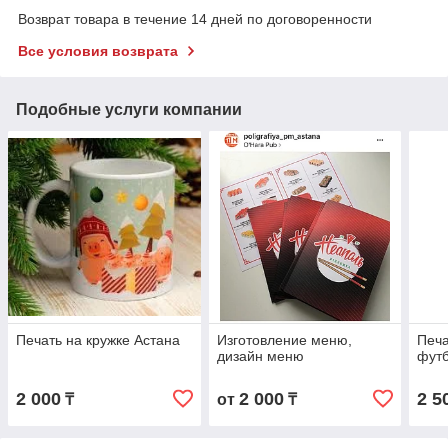
Возврат товара в течение 14 дней по договоренности
Все условия возврата
Подобные услуги компании
Печать на кружке Астана
Изготовление меню,
Печа
дизайн меню
фут
2 000
2 000
2 5
₸
от
₸