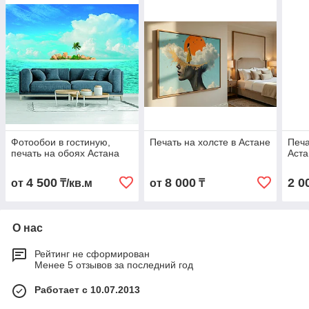
Фотообои в гостиную,
Печать на холсте в Астане
Печа
печать на обоях Астана
Аста
4 500
8 000
2 0
от
₸/кв.м
от
₸
О нас
Рейтинг не сформирован
Менее 5 отзывов за последний год
Работает с 10.07.2013