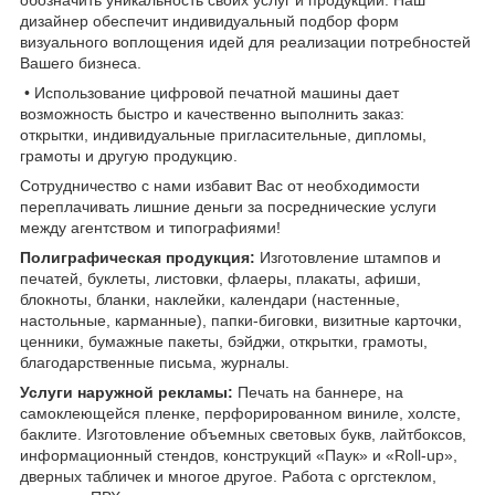
дизайнер обеспечит индивидуальный подбор форм
визуального воплощения идей для реализации потребностей
Вашего бизнеса.
• Использование цифровой печатной машины дает
возможность быстро и качественно выполнить заказ:
открытки, индивидуальные пригласительные, дипломы,
грамоты и другую продукцию.
Сотрудничество с нами избавит Вас от необходимости
переплачивать лишние деньги за посреднические услуги
между агентством и типографиями!
Полиграфическая продукция:
Изготовление штампов и
печатей, буклеты, листовки, флаеры, плакаты, афиши,
блокноты, бланки, наклейки, календари (настенные,
настольные, карманные), папки-биговки, визитные карточки,
ценники, бумажные пакеты, бэйджи, открытки, грамоты,
благодарственные письма, журналы.
Услуги наружной рекламы:
Печать на баннере, на
самоклеющейся пленке, перфорированном виниле, холсте,
баклите. Изготовление объемных световых букв, лайтбоксов,
информационный стендов, конструкций «Паук» и «Roll-up»,
дверных табличек и многое другое. Работа с оргстеклом,