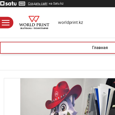
Создать сайт
на Satu.kz
worldprint.kz
Главная