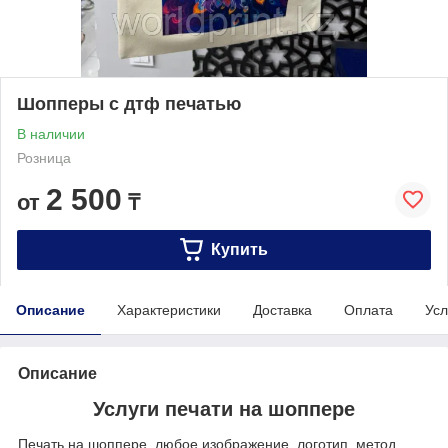
Шопперы с дтф печатью
В наличии
Розница
2 500
от
₸
Купить
Описание
Характеристики
Доставка
Оплата
Усл
Описание
Услуги печати на шоппере
Печать на шоппере, любое изображение, логотип, метод