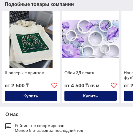
Подобные товары компании
Шопперы с принтом
Обои 3Д печать
Нане
футб
2 500
4 500
от
₸
от
₸/кв.м
от
Купить
Купить
О нас
Рейтинг не сформирован
Менее 5 отзывов за последний год