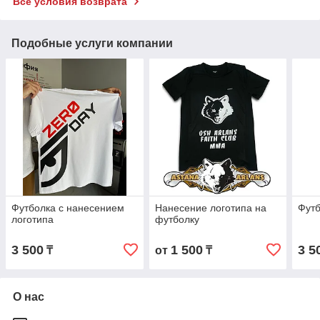
Все условия возврата
Подобные услуги компании
Футболка с нанесением
Нанесение логотипа на
Футб
логотипа
футболку
3 500
1 500
3 5
₸
от
₸
О нас