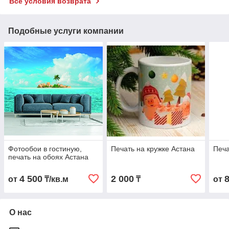
Все условия возврата
Подобные услуги компании
Фотообои в гостиную,
Печать на кружке Астана
Печа
печать на обоях Астана
4 500
2 000
от
₸/кв.м
₸
от
О нас