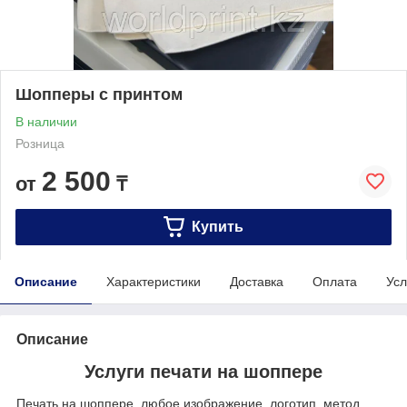
Шопперы с принтом
В наличии
Розница
2 500
от
₸
Купить
Описание
Характеристики
Доставка
Оплата
Усл
Описание
Услуги печати на шоппере
Печать на шоппере, любое изображение, логотип, метод