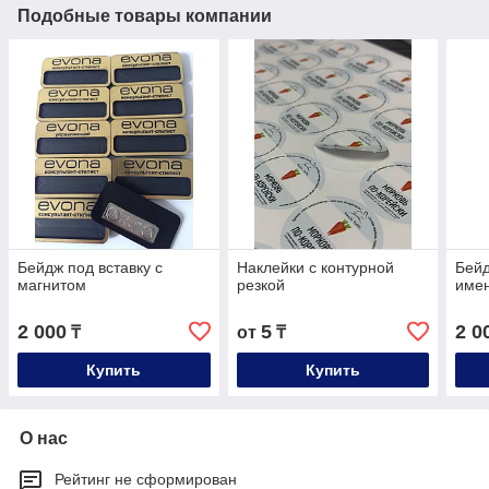
Подобные товары компании
Бейдж под вставку с
Наклейки с контурной
Бей
магнитом
резкой
имен
2 000
5
2 0
₸
от
₸
Купить
Купить
О нас
Рейтинг не сформирован