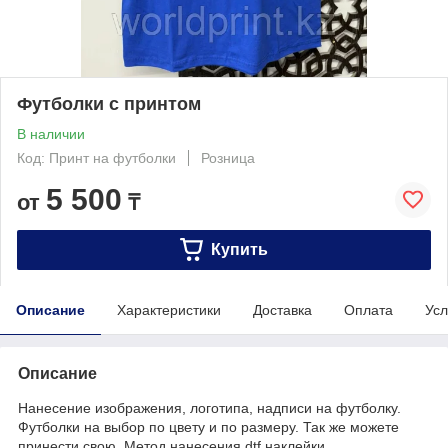
Футболки с принтом
В наличии
Код: Принт на футболки
Розница
5 500
от
₸
Купить
Описание
Характеристики
Доставка
Оплата
Усл
Описание
Нанесение изображения, логотипа, надписи на футболку.
Футболки на выбор по цвету и по размеру. Так же можете
принести свою. Метод нанесения dtf наклейки