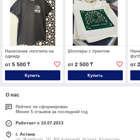
Нанесение логотипа на
Шопперы с принтом
Нане
одежду
футб
5 500
2 500
от
₸
от
₸
от
Купить
Купить
О нас
Рейтинг не сформирован
Менее 5 отзывов за последний год
Работает с 10.07.2013
г. Астана
ул. Жамбыла, 10, ЖК Алмажай, Астана, Казахстан