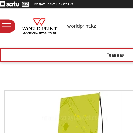
Создать сайт
на Satu.kz
worldprint.kz
Главная