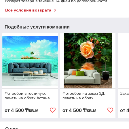
Возврат товара в течение 14 дней по договоренности
Все условия возврата
Подобные услуги компании
Фотообои в гостиную,
Фотообои на заказ 3Д,
Зака
печать на обоях Астана
печать на обоях
4 500
4 500
от
₸/кв.м
от
₸/кв.м
от