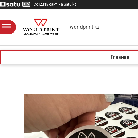
Создать сайт
на Satu.kz
worldprint.kz
Главная