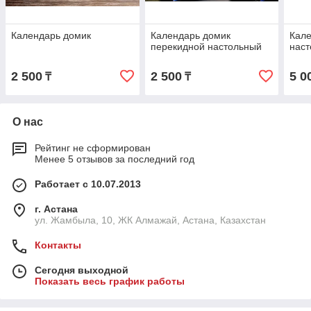
Календарь домик
Календарь домик
Кале
перекидной настольный
нас
2 500
2 500
5 0
₸
₸
О нас
Рейтинг не сформирован
Менее 5 отзывов за последний год
Работает с 10.07.2013
г. Астана
ул. Жамбыла, 10, ЖК Алмажай, Астана, Казахстан
Контакты
Сегодня выходной
Показать весь график работы