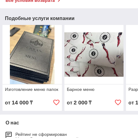
Все условия возврата
Подобные услуги компании
Изготовление меню папок
Барное меню
Разр
14 000
2 000
от
₸
от
₸
от
О нас
Рейтинг не сформирован