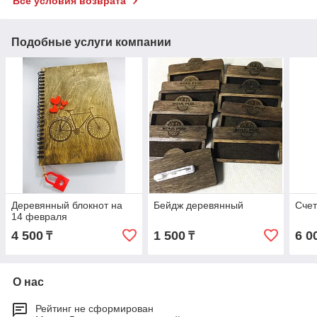
Все условия возврата
Подобные услуги компании
Деревянный блокнот на
Бейдж деревянный
Счет
14 февраля
4 500
1 500
6 0
₸
₸
О нас
Рейтинг не сформирован