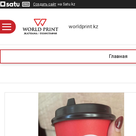
Создать сайт
на Satu.kz
worldprint.kz
Главная