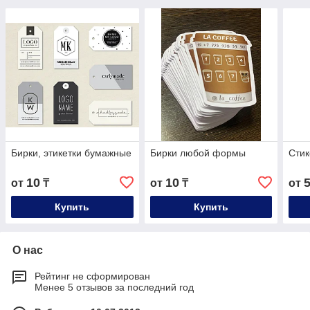
Бирки, этикетки бумажные
Бирки любой формы
Сти
10
10
от
₸
от
₸
от
Купить
Купить
О нас
Рейтинг не сформирован
Менее 5 отзывов за последний год