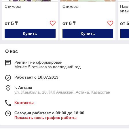
Стикеры
Стикеры
Накл
упак
5
6
от
₸
от
₸
от
Купить
Купить
О нас
Рейтинг не сформирован
Менее 5 отзывов за последний год
Работает с 10.07.2013
г. Астана
ул. Жамбыла, 10, ЖК Алмажай, Астана, Казахстан
Контакты
Сегодня работает с 09:00 до 18:00
Показать весь график работы