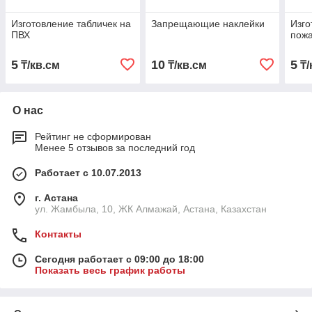
Изготовление табличек на
Запрещающие наклейки
Изго
ПВХ
пожа
5
10
5
₸/кв.см
₸/кв.см
₸/
О нас
Рейтинг не сформирован
Менее 5 отзывов за последний год
Работает с 10.07.2013
г. Астана
ул. Жамбыла, 10, ЖК Алмажай, Астана, Казахстан
Контакты
Сегодня работает с 09:00 до 18:00
Показать весь график работы