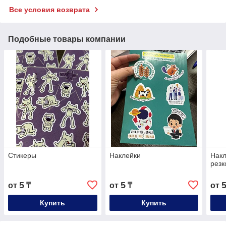
Все условия возврата
Подобные товары компании
Стикеры
Наклейки
Накл
резк
5
5
от
₸
от
₸
от
Купить
Купить