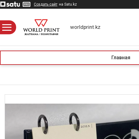
Создать сайт
на Satu.kz
worldprint.kz
Главная