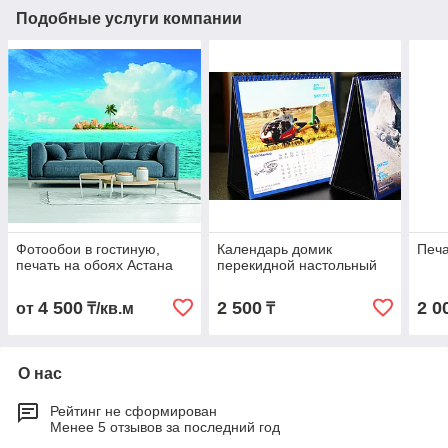
Подобные услуги компании
Фотообои в гостиную,
Календарь домик
Печа
печать на обоях Астана
перекидной настольный
4 500
2 500
2 0
от
₸/кв.м
₸
О нас
Рейтинг не сформирован
Менее 5 отзывов за последний год