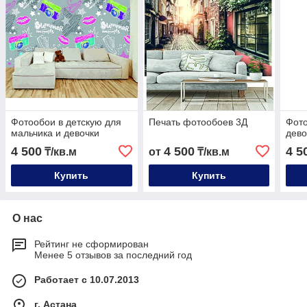
Фотообои в детскую для
Печать фотообоев 3Д
Фото
мальчика и девочки
дево
4 500
4 500
4 5
₸/кв.м
от
₸/кв.м
Купить
Купить
О нас
Рейтинг не сформирован
Менее 5 отзывов за последний год
Работает с 10.07.2013
г. Астана