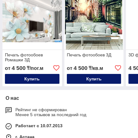
Печать фотообоев
Печать фотообоев 3Д
3D 
Ромашки 3Д
4 500
4 500
4 5
от
₸/пог.м
от
₸/кв.м
Купить
Купить
О нас
Рейтинг не сформирован
Менее 5 отзывов за последний год
Работает с 10.07.2013
г. Астана