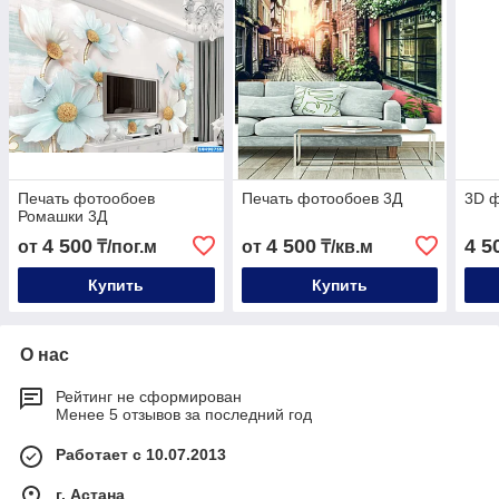
Печать фотообоев
Печать фотообоев 3Д
3D 
Ромашки 3Д
4 500
4 500
4 5
от
₸/пог.м
от
₸/кв.м
Купить
Купить
О нас
Рейтинг не сформирован
Менее 5 отзывов за последний год
Работает с 10.07.2013
г. Астана