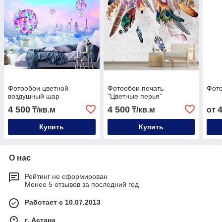
Фотообои цветной
Фотообои печать
Фото
воздушный шар
"Цветные перья"
4 500
4 500
₸/кв.м
₸/кв.м
от
Купить
Купить
О нас
Рейтинг не сформирован
Менее 5 отзывов за последний год
Работает с 10.07.2013
г. Астана