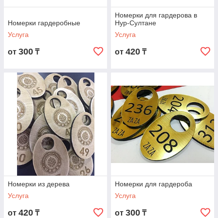
Номерки для гардерова в
Номерки гардеробные
Нур-Султане
Услуга
Услуга
300
420
от
₸
от
₸
Номерки из дерева
Номерки для гардероба
Услуга
Услуга
420
300
от
₸
от
₸